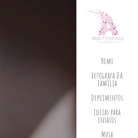
Home
Fotógrafa DA
Família
Depoimentos
Ideias para
ensaios
Musa