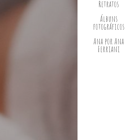
Retratos
Álbuns
fotográficos
Ana por Ana
Ferriani