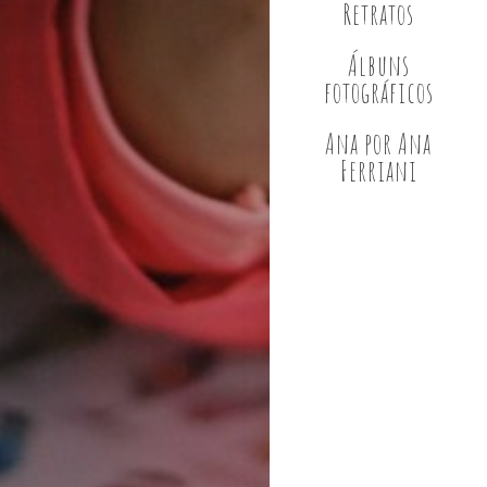
Retratos
Álbuns
fotográficos
Ana por Ana
Ferriani