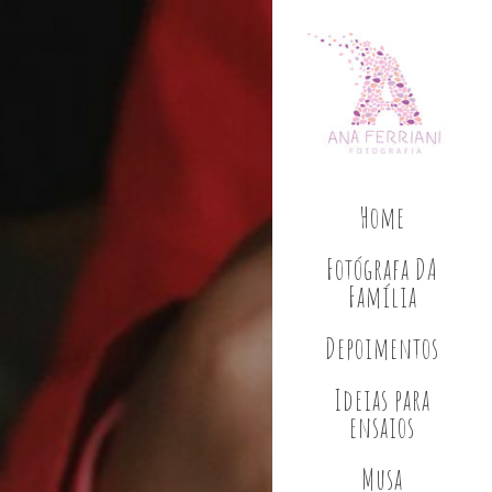
Home
Fotógrafa DA
Família
Depoimentos
Ideias para
ensaios
Musa