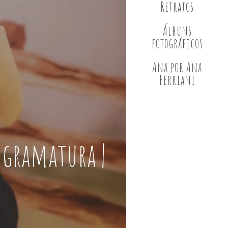
Retratos
Álbuns
fotográficos
Ana por Ana
Ferriani
 gramatura |