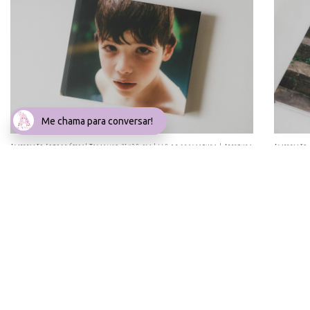
Me chama para conversar!
Impressão Fotográfica| Tamanho 25x30 cm | 440 de gramatura | Abertura
Impressão 
180 graus
Abertura 1
Inst