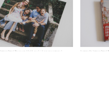
Fotográfica| Tamanho 30x30 cm | 440 de gramatura |
Impressão Fotográfica| 
80 graus
180 graus
agram @anaferriani